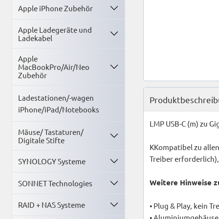
Apple iPhone Zubehör
Apple Ladegeräte und
Ladekabel
Apple
MacBookPro/Air/Neo
Zubehör
Ladestationen/-wagen
Produktbeschrei
iPhone/iPad/Notebooks
LMP USB-C (m) zu Gig
Mäuse/ Tastaturen/
Digitale Stifte
KKompatibel zu allen
Treiber erforderlic
SYNOLOGY Systeme
Weitere Hinweise z
SONNET Technologies
RAID + NAS Systeme
• Plug & Play, kein T
• Aluminiumgehäuse i