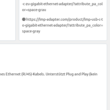
-c-zu-gigabit-ethernet-adapter/?attribute_pa_col
or=space-grau
https://lmp-adapter.com/product/lmp-usb-c-t
o-gigabit-ethernet-adapter/?attribute_pa_color=
space-gray
es Ethernet (RJ45)-Kabels. Unterstützt Plug and Play (kein