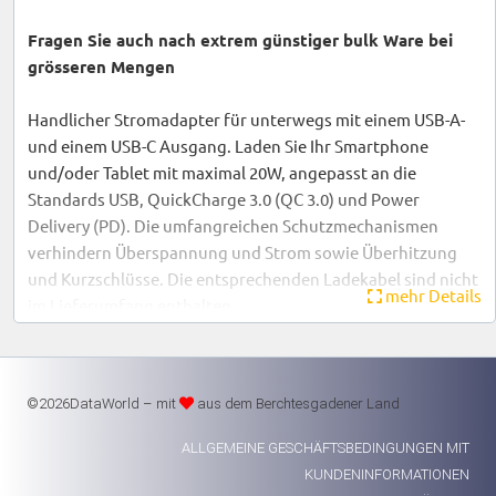
Fragen Sie auch nach extrem günstiger bulk Ware bei
grösseren Mengen
Handlicher Stromadapter für unterwegs mit einem USB-A-
und einem USB-C Ausgang. Laden Sie Ihr Smartphone
und/oder Tablet mit maximal 20W, angepasst an die
Standards USB, QuickCharge 3.0 (QC 3.0) und Power
Delivery (PD). Die umfangreichen Schutzmechanismen
verhindern Überspannung und Strom sowie Überhitzung
und Kurzschlüsse. Die entsprechenden Ladekabel sind nicht
mehr Details
im Lieferumfang enthalten.
Hauptmerkmale
- Für alle iPhone and iPad
©2026DataWorld – mit
aus dem Berchtesgadener Land
- Maximale Leistung 20W
- USB-C (20W) und USB-A (18W) Anschluss
ALLGEMEINE GESCHÄFTSBEDINGUNGEN MIT
- QuickCharge 3.0 (QC 3.0), Power Delivery, USB
KUNDENINFORMATIONEN
- Schutz vor Überspannung, Überstrom, Übertemperatur