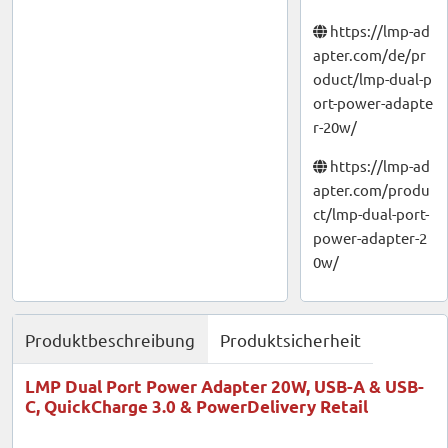
https://lmp-ad
apter.com/de/pr
oduct/lmp-dual-p
ort-power-adapte
r-20w/
https://lmp-ad
apter.com/produ
ct/lmp-dual-port-
power-adapter-2
0w/
Produktbeschreibung
Produktsicherheit
LMP Dual Port Power Adapter 20W, USB-A & USB-
C, QuickCharge 3.0 & PowerDelivery Retail