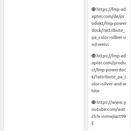
https://lmp-ad
apter.com/de/pr
odukt/lmp-power
dock/?attribute_
pa_color=silber-u
nd-weiss
https://lmp-ad
apter.com/produ
ct/lmp-powerdoc
k/?attribute_pa_c
olor=silver-and-w
hite
https://www.y
outube.com/wat
ch?v=nmwjiact99
E