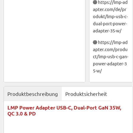
https://lmp-ad
apter.com/de/pr
odukt/lmp-usb-c-
dual-port-power-
adapter-35-w/
https://lmp-ad
apter.com/produ
ct/lmp-usb-c-gan-
power-adapter-3
5-w/
Produktbeschreibung
Produktsicherheit
LMP Power Adapter USB-C, Dual-Port GaN 35W,
QC 3.0 & PD