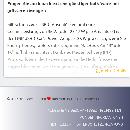
Fragen Sie auch nach extrem günstiger bulk Ware bei
grösseren Mengen
Mit seinen zwei USB-C-Anschlüssen und einer
Gesamtleistung von 35 W (oder 2x 17 W pro Anschluss) ist
der LMP USB-C GaN Power Adapter 35 W praktisch, wenn Sie
Smartphones, Tablets oder sogar ein MacBook Air 13" oder
15" aufladen möchten. Dank des Power Delivery (PD)
Protokolls wird der Ladevorgang an die Bedürfnisse der
angeschlossenen Geräte angepasst. Die umfangreichen
mehr Details
Schutzmechanismen verhindern Überspannung und
Überstrom sowie Überhitzung und Kurzschlüsse. Durch die
Verwendung der neuesten Galliumnitrid (GaN)-Technologie
ist die Ladeeffizienz hoch und die Wärmeentwicklung
©2026DataWorld – mit
aus dem Berchtesgadener Land
vergleichsweise gering, was einen kleinen Formfaktor des
Power Adapter 35 W ermöglicht.
ALLGEMEINE GESCHÄFTSBEDINGUNGEN MIT
Die entsprechenden Ladekabel sind nicht im Lieferumfang
KUNDENINFORMATIONEN
enthalten.
IMPRESSUM
DATENSCHUTZERKLÄRUNG