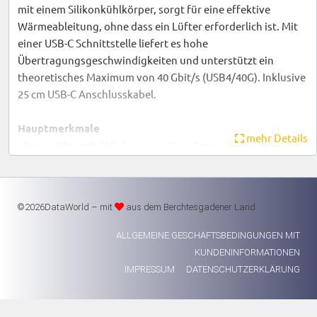
mit einem Silikonkühlkörper, sorgt für eine effektive
Wärmeableitung, ohne dass ein Lüfter erforderlich ist. Mit
einer USB-C Schnittstelle liefert es hohe
Übertragungsgeschwindigkeiten und unterstützt ein
theoretisches Maximum von 40 Gbit/s (USB4/40G). Inklusive
25 cm USB-C Anschlusskabel.
Hauptmerkmale
mehr Details
- Kompatibel mit SSD-Grössen: 22 x 30 mm, 22 x 42 mm, 22 x
60 mm, 22 x 80 mm
- Unterstützt M key und B & M key SSDs
- USB4 Schnittstelle mit bis zu 40 Gbit/s
©2026DataWorld – mit
aus dem Berchtesgadener Land
Übertragungsgeschwindigkeit
- Langlebiges Aluminiumgehäuse mit Silikonkühlkörper für
ALLGEMEINE GESCHÄFTSBEDINGUNGEN MIT
lüfterlose Kühlung
KUNDENINFORMATIONEN
- Inklusive 25 cm USB-C Anschlusskabel
IMPRESSUM
DATENSCHUTZERKLÄRUNG
Garantie: 2 Jahre