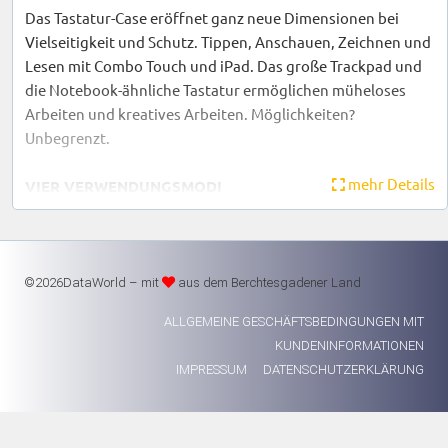
Das Tastatur-Case eröffnet ganz neue Dimensionen bei
Vielseitigkeit und Schutz. Tippen, Anschauen, Zeichnen und
Lesen mit Combo Touch und iPad. Das große Trackpad und
die Notebook-ähnliche Tastatur ermöglichen müheloses
Arbeiten und kreatives Arbeiten. Möglichkeiten?
Unbegrenzt.
mehr Details
VIER VERWENDUNGSMODI
Combo Touch verfügt über vier Modi für Aufgaben aller Art.
Durch die Anpassung der Stellhalterung können Sie den
idealen Winkel zum Tippen, Zeichnen, Anschauen oder
Lesen finden.
©2026DataWorld – mit
aus dem Berchtesgadener Land
ALLGEMEINE GESCHÄFTSBEDINGUNGEN MIT
IHRE FINGER WERDEN ES IHNEN DANKEN
KUNDENINFORMATIONEN
Genießen Sie dank der großen, großzügig angeordneten
IMPRESSUM
DATENSCHUTZERKLÄRUNG
Tasten stundenlanges komfortables Tippen und
Bewegungsfreiheit für die Hände. Logitech Tastaturen
verfügen über einen Scherenmechanismus unter jeder Taste