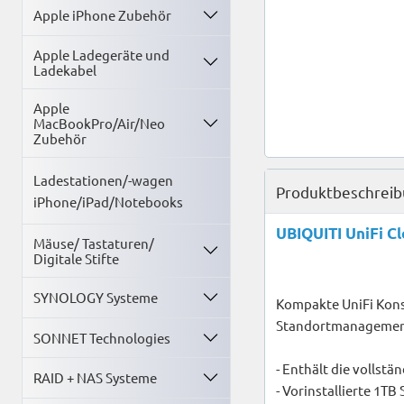
Apple iPhone Zubehör
Apple Ladegeräte und
Ladekabel
Apple
MacBookPro/Air/Neo
Zubehör
Ladestationen/-wagen
Produktbeschrei
iPhone/iPad/Notebooks
UBIQUITI UniFi Cl
Mäuse/ Tastaturen/
Digitale Stifte
SYNOLOGY Systeme
Kompakte UniFi Konso
Standortmanagemen
SONNET Technologies
- Enthält die vollst
RAID + NAS Systeme
- Vorinstallierte 1TB