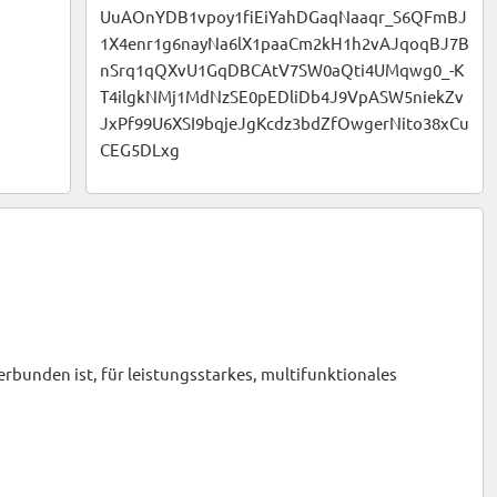
UuAOnYDB1vpoy1fiEiYahDGaqNaaqr_S6QFmBJ
1X4enr1g6nayNa6lX1paaCm2kH1h2vAJqoqBJ7B
nSrq1qQXvU1GqDBCAtV7SW0aQti4UMqwg0_-K
T4ilgkNMj1MdNzSE0pEDliDb4J9VpASW5niekZv
JxPf99U6XSI9bqjeJgKcdz3bdZfOwgerNito38xCu
CEG5DLxg
erbunden ist, für leistungsstarkes, multifunktionales