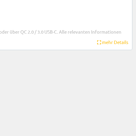
der über QC 2.0 / 3.0 USB-C. Alle relevanten Informationen
mehr Details
niFi Video". UniFi Protect ist ein skalierbares Plug-and-Play-
 kostenlosem Cloud-Zugang und mobilen Anwendungen. Die
icherplatz ersetzt werden.
, UniFi Gateways und UniFi Access Points in einer zentralen
ahmen eingesetzt werden. Alle Anschlüsse des Cloud Key Gen2
äuse ist nicht im Lieferumfang enthalten.