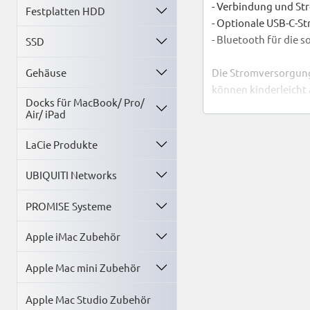
- Verbindung und S
Festplatten HDD
- Optionale USB-C-S
- Bluetooth für die s
SSD
Gehäuse
Die Stromversorgung 
können kinderleicht 
Docks für MacBook/ Pro/
Air/ iPad
UniFi Protect
UniFi Protect ist di
LaCie Produkte
Netzwerkkamerasyste
integrierte 1 TB Fes
UBIQUITI Networks
UniFi SDN
PROMISE Systeme
Mit UniFi SDN (Softw
Apple iMac Zubehör
Lösung.
Apple Mac mini Zubehör
Docking-Station an
Mit Hilfe der Dockin
Apple Mac Studio Zubehör
Plus werden an das 1