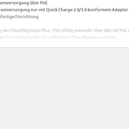
tromversorgung über PoE
tromversorgung nur mit Quick Charge 2.0/3.0-konformem Adapter
ofortige Einrichtung
des Cloud Key Gen2 Plus - SSD erfolg entweder über 802.3af PoE o
am Front-Display des Cloud Key Gen2 Plus abgelesen werden.
e Weiterentwicklung von der bisherigen Videoüberwachungslösung "U
m. Sehen Sie Ihre Live-Videos und Aufzeichnungen überall mit
tplatte kann werkzeuglos durch eine Festplatte mit bis zu 5 TB Spe
are-Defined Networking) verwalten Sie nahtlos Ihre UniFi Switches
 der Unterseite
g-Station kann der Cloud Key Gen2 Plus in einen 19" Rackeinbau-R
9" Gehäuse durch die Docking-Station weitergegeben. Das 19" Geh